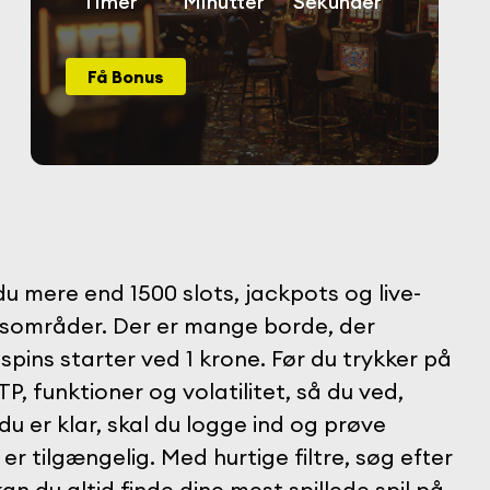
Timer
Minutter
Sekunder
Få Bonus
 du mere end 1500 slots, jackpots og live-
tsområder. Der er mange borde, der
spins starter ved 1 krone. Før du trykker på
 RTP, funktioner og volatilitet, så du ved,
 du er klar, skal du logge ind og prøve
er tilgængelig. Med hurtige filtre, søg efter
an du altid finde dine mest spillede spil på