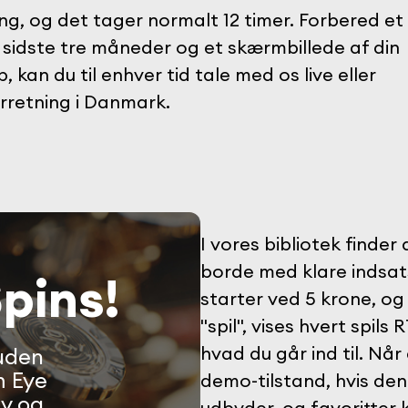
ng, og det tager normalt 12 timer. Forbered et
de sidste tre måneder og et skærmbillede af din
kan du til enhver tid tale med os live eller
forretning i Danmark.
I vores bibliotek finder
borde med klare indsa
pins!
starter ved 5 krone, og 
"spil", vises hvert spils
hvad du går ind til. Når
 uden
m Eye
demo-tilstand, hvis den 
zy og
udbyder, og favoritter k