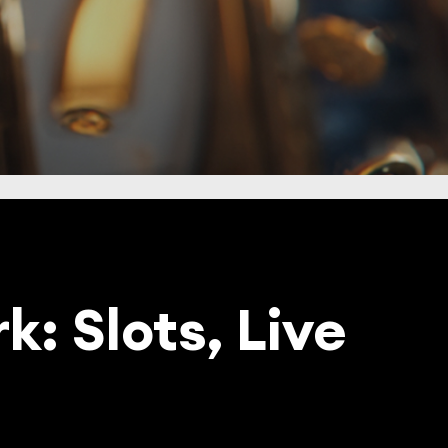
: Slots, Live