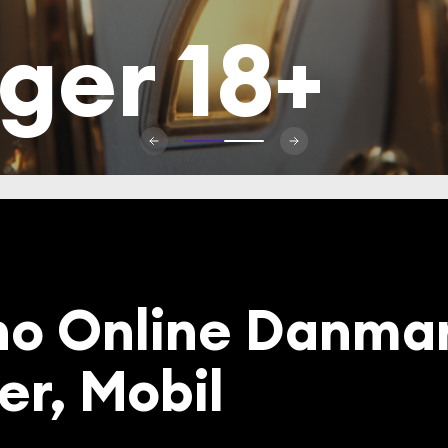
ger 18+
o Online Danmark
r, Mobil