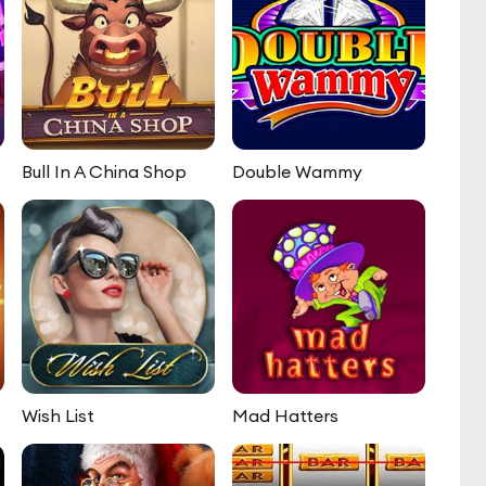
Bull In A China Shop
Double Wammy
olitik
Wish List
Mad Hatters
ller