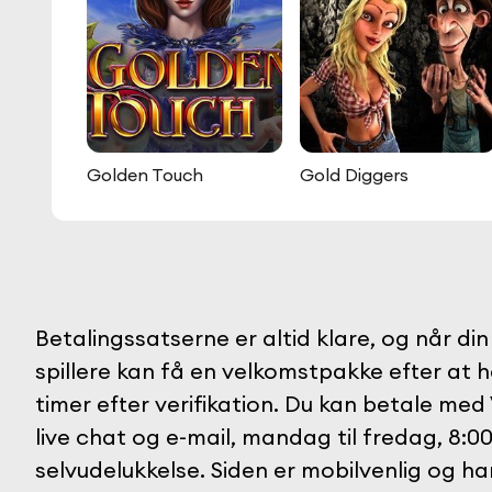
Hjælp og support i dit område
Vores løfte
Tips Til Nye Spillere
Vigtige indstillinger og grænser, der skal indstilles
Golden Touch
Gold Diggers
Betalingssatserne er altid klare, og når d
spillere kan få en velkomstpakke efter at 
timer efter verifikation. Du kan betale med
live chat og e-mail, mandag til fredag, 8:0
selvudelukkelse. Siden er mobilvenlig og har