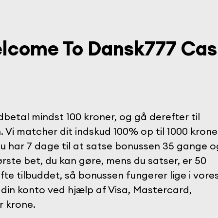
lcome To Dansk777 Cas
dbetal mindst 100 kroner, og gå derefter til
 Vi matcher dit indskud 100% op til 1000 krone
. Du har 7 dage til at satse bonussen 35 gange o
ørste bet, du kan gøre, mens du satser, er 50
kifte tilbuddet, så bonussen fungerer lige i vore
il din konto ved hjælp af Visa, Mastercard,
r krone.